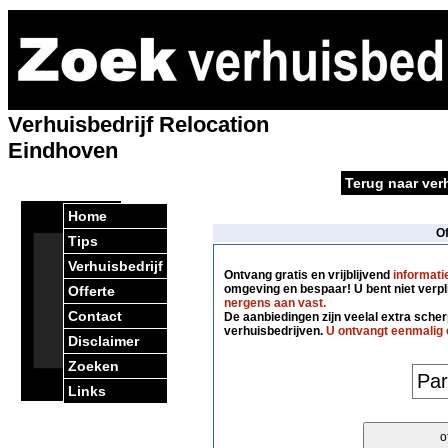
Verhuisbedrijf Relocation
Eindhoven
Terug naar ver
Home
O
Tips
Verhuisbedrijf
Ontvang gratis en vrijblijvend
informati
omgeving en bespaar! U bent niet verpl
Offerte
nergens aan vast.
Contact
De aanbiedingen zijn veelal extra scherp
verhuisbedrijven.
U ontvangt eenmalig 
Disclaimer
Zoeken
Links